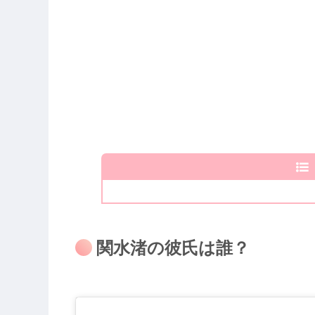
関水渚の彼氏は誰？