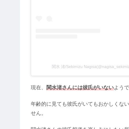
関水 渚/Sekimizu Nagisa(@nagisa_se
現在、
関水渚さんには彼氏がいない
よう
年齢的に見ても彼氏がいてもおかしくな
せん。