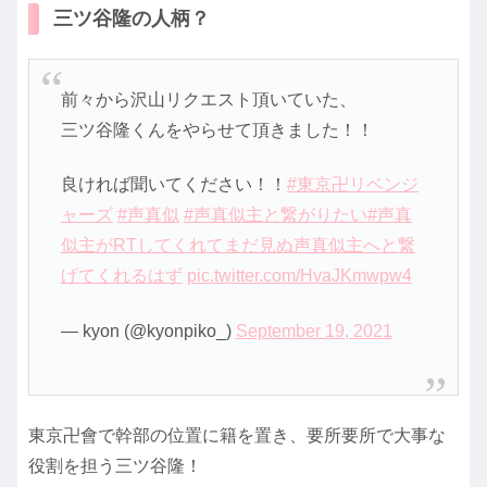
三ツ谷隆の人柄？
前々から沢山リクエスト頂いていた、
三ツ谷隆くんをやらせて頂きました！！
良ければ聞いてください！！
#東京卍リベンジ
ャーズ
#声真似
#声真似主と繋がりたい
#声真
似主がRTしてくれてまだ見ぬ声真似主へと繋
げてくれるはず
pic.twitter.com/HvaJKmwpw4
— kyon (@kyonpiko_)
September 19, 2021
東京卍會で幹部の位置に籍を置き、要所要所で大事な
役割を担う三ツ谷隆！