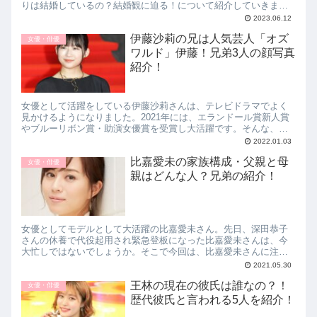
りは結婚しているの？結婚観に迫る！について紹介していきま
す。
2023.06.12
伊藤沙莉の兄は人気芸人「オズ
女優・俳優
ワルド」伊藤！兄弟3人の顔写真
紹介！
女優として活躍をしている伊藤沙莉さんは、テレビドラマでよく
見かけるようになりました。2021年には、エランドール賞新人賞
やブルーリボン賞・助演女優賞を受賞し大活躍です。そんな、伊
藤沙莉の兄は人気芸人「オズワルド」伊藤ということですが、実
2022.01.03
際そうなのでしょうか？また、伊藤沙莉さんの3人兄弟について顔
比嘉愛未の家族構成・父親と母
写真を交えて紹介していきます。
女優・俳優
親はどんな人？兄弟の紹介！
女優としてモデルとして大活躍の比嘉愛未さん。先日、深田恭子
さんの休養で代役起用され緊急登板になった比嘉愛未さんは、今
大忙しではないでしょうか。そこで今回は、比嘉愛未さんに注目
し、家族構成・父親と母親はどんな人？兄弟について紹介してい
2021.05.30
きます。
王林の現在の彼氏は誰なの？！
女優・俳優
歴代彼氏と言われる5人を紹介！