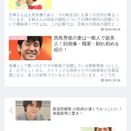
王林さんは人気女優であり、その私生活にも多くの注目が集まっ
ています。王林さんの現在の彼氏についての噂や歴代の恋愛につ
いて興味津々ですよね。この記事では、王林さの現在の彼氏と噂
される5人の男性をご紹介します。彼女の恋愛の歴史を辿りなが
2023.06.24
ら、それぞれの男性との関係やエピソードに迫ります。
西島秀俊の妻は一般人で超美
女優・俳優
人！顔画像・職業・馴れ初めを
紹介！
俳優として数々のドラマや映画で活躍している西島秀俊（にしじ
ま・ひでとし）さん。ストイックな役作りでその肉体美が大変話
題になり、多くの女性ファンをとりこにしています。そこで今回
は、西島秀俊の妻は一般人で超美人！顔画像・職業・馴れ初めを
2021.10.24
紹介！についてお伝えします！
眞栄田郷敦 の筋肉が凄くてかっこいい！
体脂肪率に驚き！