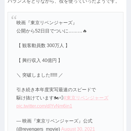
バランスをとりながら、役を使っていったようです。
映画『東京リベンジャーズ』
公開から52日目でついに………🔥
【 観客動員数 300万人 】
【 興行収入 40億円 】
＼ 突破しました‼️‼️‼️ ／
引き続き本年度実写最速のスピードで
駆け抜けています🏍️💨
#東京リベンジャーズ
pic.twitter.com/dIYvNm6in1
— 映画『東京リベンジャーズ』公式
(@revengers_movie)
August 30, 2021