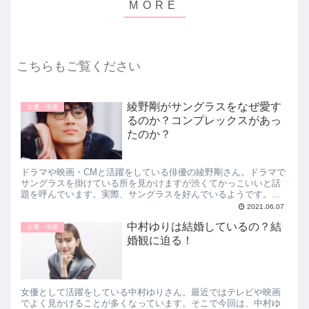
こちらもご覧ください
綾野剛がサングラスをなぜ愛す
女優・俳優
るのか？コンプレックスがあっ
たのか？
ドラマや映画・CMと活躍をしている俳優の綾野剛さん。ドラマで
サングラスを掛けている所を見かけますが渋くてかっこいいと話
題を呼んでいます。実際、サングラスを好んでいるようです。今
回は、綾野剛がサングラスをなぜ愛するのか？コンプレックスが
2021.06.07
あったのか？について紹介します。
中村ゆりは結婚しているの？結
女優・俳優
婚観に迫る！
女優として活躍をしている中村ゆりさん。最近ではテレビや映画
でよく見かけることが多くなっています。そこで今回は、中村ゆ