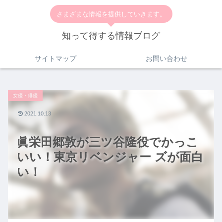
さまざまな情報を提供していきます。
知って得する情報ブログ
サイトマップ
お問い合わせ
女優・俳優
2021.10.13
眞栄田郷敦が三ツ谷隆役でかっこ
いい！東京リベンジャー ズが面白
い！