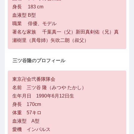
身長 183 cm
血液型 B型
職業 俳優、モデル
著名な家族 千葉真一（父）新田真剣佑（兄）真
瀬樹里（異母姉）矢吹二朗（叔父）
三ツ谷隆のプロフィール
東京卍会弐番隊隊会
名前 三ツ谷 隆（みつや たかし）
生年月日 1990年6月12日生
身長 170cm
体重 57キロ
血液型 A型
愛機 インパルス