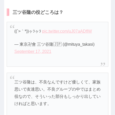
三ツ谷隆の役どころは？
((´>｀*))ヶﾗヶﾗ
pic.twitter.com/uJ07aADfIW
— 東京卍會 三ツ谷隆🇯🇵 (@mituya_takasi)
September 17, 2021
三ツ谷隆は、不良なんですけど優しくて、家族
思いで友達思い。不良グループの中ではまとめ
役なので、そういった部分もしっかり出してい
ければと思います。