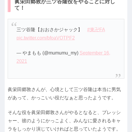
眞栄田郷敦が三ツ谷隆役をやることに対し
て！
三ツ谷隆【おおさかジャック】
#東卍FA
pic.twitter.com/bfoaVOTPF2
— やまもも (@mumumu_my)
September 16,
2021
眞栄田郷敦さんが、心境として三ツ谷隆は本当に男気
があって、かっこいい役だなぁと思ったようです。
そんな役を眞栄田郷敦さんがやるとなると、プレッシ
ャー、彼のようにかっこよく、みんなに愛されるキャ
ラをしっかり演じていければと思っていたようです。