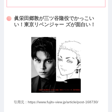
眞栄田郷敦が三ツ谷隆役でかっこい
い！東京リベンジャー ズが面白い！
引用元：https://www.fujitv-view.jp/article/post-168730/