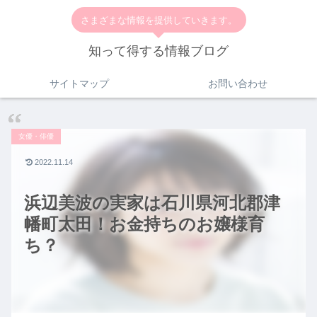
さまざまな情報を提供していきます。
知って得する情報ブログ
サイトマップ
お問い合わせ
女優・俳優
2022.11.14
浜辺美波の実家は石川県河北郡津
幡町太田！お金持ちのお嬢様育
ち？