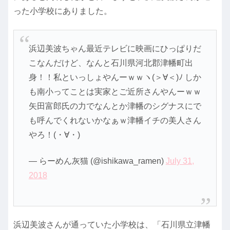
った小学校にありました。
浜辺美波ちゃん最近テレビに映画にひっぱりだ
こなんだけど、なんと石川県河北郡津幡町出
身！！私といっしょやんーｗｗヽ(＞∀＜)ﾉ しか
も南小ってことは実家とご近所さんやんーｗｗ
矢田富郎氏の力でなんとか津幡のシグナスにで
も呼んでくれないかなぁｗ津幡イチの美人さん
やろ！(・∀・)
— らーめん灰猫 (@ishikawa_ramen)
July 31,
2018
浜辺美波さんが通っていた小学校は、「石川県立
津幡