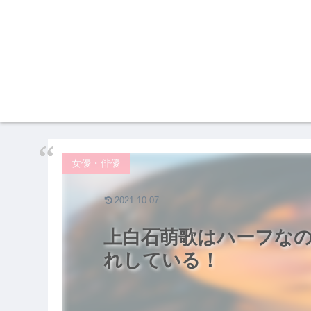
女優・俳優
2021.10.07
上白石萌歌はハーフな
れしている！