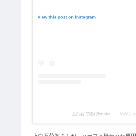
View this post on Instagram
上白石 萌歌(@moka____k)が
上白石萌歌さんが、ハーフと疑われた原