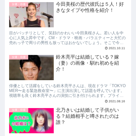
今田美桜の歴代彼氏は５人！好
紹介！についてお伝えします。
女優・俳優
きなタイプや性格を紹介！
目がパッチリとして、笑顔のかわいい今田美桜さん。若い人を中
心に人気上昇中です。CM・ドラマ・映画・バラエティーと大忙の
売れっ子で周りの男性も放ってはおかないでしょう。そこで今回
は、今田美桜の歴代彼氏は５人！好きなタイプや性格を紹介！に
2021.10.11
ついてお伝えしていきます。
鈴木亮平は結婚している？嫁
女優・俳優
（妻）の画像・馴れ初めを紹
介！
俳優として活躍をしている鈴木亮平さんは、現在ドラマ「TOKYO
MER〜走る緊急救命室〜」に主演出演して話題を呼んでいます。
視聴率も良く鈴木亮平さんの演技に引き付けられます。プライベ
ートはどうでしょう。そこで今回は、鈴木亮平は結婚している？
2021.08.16
嫁（妻）の画像・馴れ初めについて紹介していきます。
北乃きいは結婚して子供がい
女優・俳優
る？結婚相手と噂されたのは
誰？