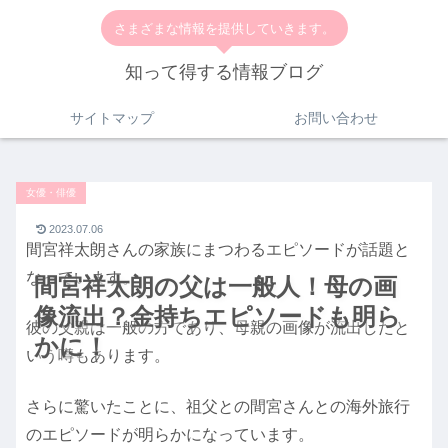
さまざまな情報を提供していきます。
知って得する情報ブログ
サイトマップ
お問い合わせ
女優・俳優
2023.07.06
間宮祥太朗さんの家族にまつわるエピソードが話題と
なっています。
間宮祥太朗の父は一般人！母の画
像流出？金持ちエピソードも明ら
彼の父親は一般の方であり、母親の画像が流出したと
かに！
いう噂もあります。
さらに驚いたことに、祖父との間宮さんとの海外旅行
のエピソードが明らかになっています。