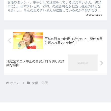
女優やタレント、歌手として活躍をしている北乃きいさん。2014
年には、日本テレビ系『ZIP!』の総合司会を担当し番組の顔とな
りました。そんな北乃きいさんが結婚しているのか？好きなタイ
プや熱愛の噂になった彼氏など、さまざまな情報をご紹介しま
2023.11.19
す！
王林の現在の彼氏は誰なの？！歴代彼氏
と言われる5人を紹介！
地獄楽アニメ中止の真実と打ち切りの詳
細な理由
ホーム
女優・俳優