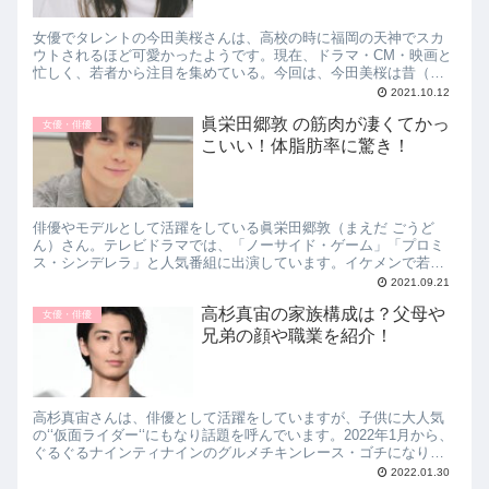
女優でタレントの今田美桜さんは、高校の時に福岡の天神でスカ
ウトされるほど可愛かったようです。現在、ドラマ・CM・映画と
忙しく、若者から注目を集めている。今回は、今田美桜は昔（子
供）から目がパッチリ可愛い！ 写真・動画紹介！についてお伝え
2021.10.12
します。
眞栄田郷敦 の筋肉が凄くてかっ
女優・俳優
こいい！体脂肪率に驚き！
俳優やモデルとして活躍をしている眞栄田郷敦（まえだ ごうど
ん）さん。テレビドラマでは、「ノーサイド・ゲーム」「プロミ
ス・シンデレラ」と人気番組に出演しています。イケメンで若手
俳優として注目される眞栄田郷敦さんですが、筋肉が凄いと話題
2021.09.21
になっています。そこで今回は、眞栄田郷敦さん の筋肉が凄くて
高杉真宙の家族構成は？父母や
かっこいい！体脂肪率に驚き！について紹介していきます。
女優・俳優
兄弟の顔や職業を紹介！
高杉真宙さんは、俳優として活躍をしていますが、子供に大人気
の‘‘仮面ライダー‘‘にもなり話題を呼んでいます。2022年1月から、
ぐるぐるナインティナインのグルメチキンレース・ゴチになりま
すのレギュラーとなり、タレントとしても話題を呼んでいます。
2022.01.30
そこで今回は、高杉真宙の家族構成は？父母や兄弟の顔や職業を