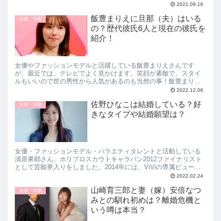
多いでしょう。そこで今回は、原田知世の実家はどこ？ 家族構成
2021.09.16
や兄弟について紹介していきます。
飯豊まりえに旦那（夫）はいる
女優・俳優
の？歴代彼氏6人と現在の彼氏を
紹介！
女優やファッションモデルと活躍している飯豊まりえさんです
が、最近では、テレビでよく見かけます。笑顔が素敵で、スタイ
ルもいいので世の男性から人気があるのも当然の事！飯豊まりえ
さんに旦那さんがいるのか？歴代の彼氏はどんな人がいるのか？
2022.12.06
と思ってしまいます。そこで今回は、飯豊まりえに旦那はいる
佐野ひなこは結婚している？好
の？歴代彼氏6人と好きなタイプを紹介！についてお伝えしていき
女優・俳優
ます。
きなタイプや結婚願望は？
女優・ファッションモデル・バラエティタレントと活動している
清原果耶さん。ホリプロスカウトキャラバン2012ファイナリスト
として芸能界入りをしました。2014年には、ViViの専属ビューテ
ィー・ミューズになるほどの人気ぶり！最近では「結婚」と言う
2022.02.24
ワードが出ているんです。そこで今回は、佐野ひなこは結婚して
山崎育三郎と妻（嫁）安倍なつ
いる？好きなタイプや結婚願望は？についてお伝えします。
女優・俳優
みとの馴れ初めは？離婚危機と
いう噂は本当？