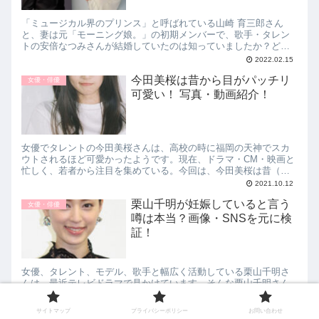
「ミュージカル界のプリンス」と呼ばれている山崎 育三郎さん
と、妻は元「モーニング娘。」の初期メンバーで、歌手・タレン
トの安倍なつみさんが結婚していたのは知っていましたか？どん
な接点があったのでしょう？しかも、離婚危機という噂もありま
2022.02.15
した。そこで今回は、山崎育三郎と妻（嫁）安倍なつみとの馴れ
今田美桜は昔から目がパッチリ
初めは？離婚危機という噂は本当？について紹介していきます。
女優・俳優
可愛い！ 写真・動画紹介！
女優でタレントの今田美桜さんは、高校の時に福岡の天神でスカ
ウトされるほど可愛かったようです。現在、ドラマ・CM・映画と
忙しく、若者から注目を集めている。今回は、今田美桜は昔（子
供）から目がパッチリ可愛い！ 写真・動画紹介！についてお伝え
2021.10.12
します。
栗山千明が妊娠していると言う
女優・俳優
噂は本当？画像・SNSを元に検
証！
女優、タレント、モデル、歌手と幅広く活動している栗山千明さ
んは、最近テレビドラマで見かけています。そんな栗山千明さん
について調べると「妊娠」と言うキーワードがでてきます。なぜ
なのでしょうか？そこで今回は、栗山千明が妊娠していると言う
2022.02.20
サイトマップ
プライバシーポリシー
お問い合わせ
噂は本当？画像・SNSを元に検証！についてお伝えしていきま