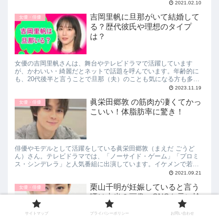
なので受けているようです。今回は、牧瀬里穂の夫・NIGOのプロ
2021.02.10
フィール・経歴紹介！店がコロナで閉店でヤバイ！について紹介
吉岡里帆に旦那がいて結婚して
します。
女優・俳優
る？歴代彼氏や理想のタイプ
は？
女優の吉岡里帆さんは、舞台やテレビドラマで活躍しています
が、かわいい・綺麗だとネットで話題を呼んでいます。年齢的に
も、20代後半と言うことで旦那（夫）のことも気になる方も多い
のではないでしょうか。そこで今回は、吉岡里帆に旦那（夫）は
2023.11.19
いるの？理想のタイプや性格はどんな人なの？について紹介して
眞栄田郷敦 の筋肉が凄くてかっ
いきます。
女優・俳優
こいい！体脂肪率に驚き！
俳優やモデルとして活躍をしている眞栄田郷敦（まえだ ごうど
ん）さん。テレビドラマでは、「ノーサイド・ゲーム」「プロミ
ス・シンデレラ」と人気番組に出演しています。イケメンで若手
俳優として注目される眞栄田郷敦さんですが、筋肉が凄いと話題
2021.09.21
になっています。そこで今回は、眞栄田郷敦さん の筋肉が凄くて
栗山千明が妊娠していると言う
かっこいい！体脂肪率に驚き！について紹介していきます。
女優・俳優
噂は本当？画像・SNSを元に検
証！
サイトマップ
プライバシーポリシー
お問い合わせ