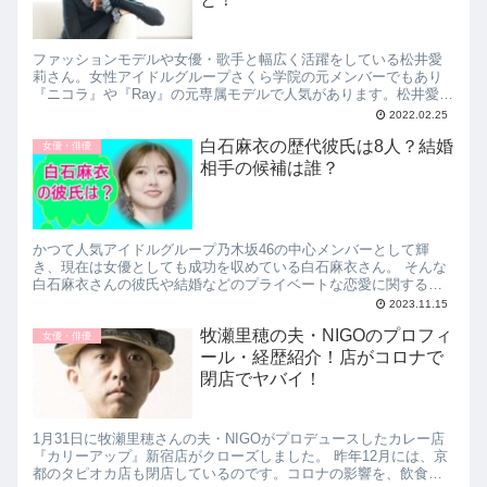
ファッションモデルや女優・歌手と幅広く活躍をしている松井愛
莉さん。女性アイドルグループさくら学院の元メンバーでもあり
『ニコラ』や『Ray』の元専属モデルで人気があります。松井愛莉
さんスタイルもよくかわいいですよね。そこで今回は、松井愛莉
2022.02.25
は結婚している？好きなタイプや歴代彼氏結婚相手に臨むこと！
白石麻衣の歴代彼氏は8人？結婚
についてお伝えしていきます。
女優・俳優
相手の候補は誰？
かつて人気アイドルグループ乃木坂46の中心メンバーとして輝
き、現在は女優としても成功を収めている白石麻衣さん。 そんな
白石麻衣さんの彼氏や結婚などのプライベートな恋愛に関する話
題は、多くの方が気になっていると思います。 この記事では、白
2023.11.15
石麻...
牧瀬里穂の夫・NIGOのプロフィ
女優・俳優
ール・経歴紹介！店がコロナで
閉店でヤバイ！
1月31日に牧瀬里穂さんの夫・NIGOがプロデュースしたカレー店
『カリーアップ』新宿店がクローズしました。 昨年12月には、京
都のタピオカ店も閉店しているのです。コロナの影響を、飲食店