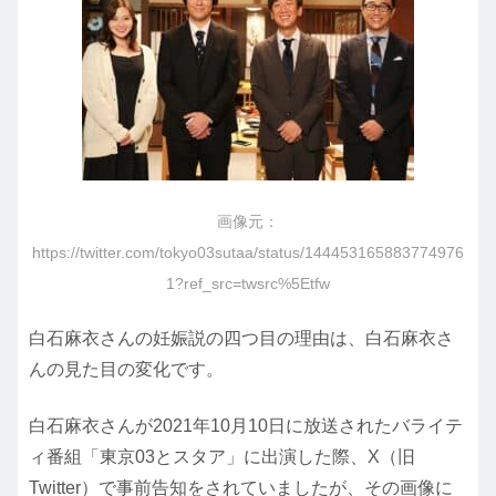
画像元：
https://twitter.com/tokyo03sutaa/status/144453165883774976
1?ref_src=twsrc%5Etfw
白石麻衣さんの妊娠説の四つ目の理由は、白石麻衣さ
んの見た目の変化です。
白石麻衣さんが2021年10月10日に放送されたバライテ
ィ番組「東京03とスタア」に出演した際、X（旧
Twitter）で事前告知をされていましたが、その画像に