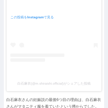
この投稿をInstagramで見る
白石麻衣(@m.shiraishi.official)がシェアした投稿
白石麻衣さんの妊娠説の最後6つ目の理由は、白石麻衣
さんがマタニティ服を着ていたという噂からでした。