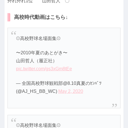
外れ外れ1位 山田哲人 〇
高校時代動画はこちら↓
⚾️高校野球名場面集⚾️
〜2010年夏のあとがき〜
山田哲人（履正社）
pic.twitter.com/gs3xGm8tEe
— 全国高校野球観戦部@8.10真夏のｾﾝﾊﾞﾂ
(@AJ_HS_BB_WC)
May 2, 2020
⚾️高校野球名場面集⚾️