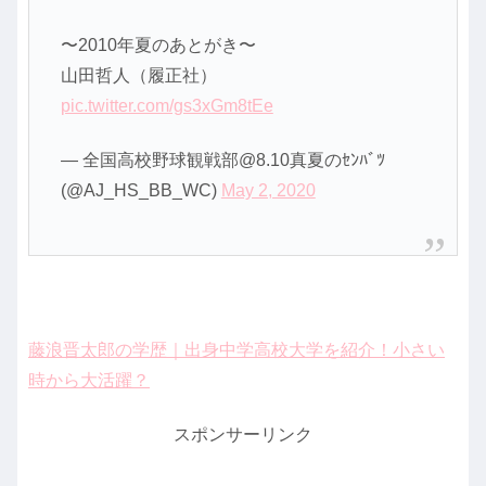
〜2010年夏のあとがき〜
山田哲人（履正社）
pic.twitter.com/gs3xGm8tEe
— 全国高校野球観戦部@8.10真夏のｾﾝﾊﾞﾂ
(@AJ_HS_BB_WC)
May 2, 2020
藤浪晋太郎の学歴｜出身中学高校大学を紹介！小さい
時から大活躍？
スポンサーリンク