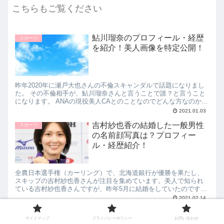
こちらもご覧ください
鮎川瑠奈のプロフィール・経歴
スポーツ
を紹介！美人画像を特定公開！
昨年2020年に瀬戸大也さんの不倫スキャンダルで話題になりまし
た。 その不倫相手が、鮎川瑠奈さんと言うことで誰？と言うこと
になります。 ANAの現役美人CAとのことなのでどんな方なのかお
伝えしていきます。 今回は、鮎川瑠奈のプロフィール・経歴を紹
2021.01.03
介！美人画像を特定公開！について紹介していきます。
吉村紗也香の結婚した一般男性
スポーツ
の名前顔写真は？プロフィー
ル・経歴紹介！
全農日本選手権（カーリング）で、北海道銀行が優勝を果たし、
スキップの吉村紗也香さんが注目を集めています。美人で知られ
ている吉村紗也香さんですが、昨年5月に結婚をしていたのです。
今回は、吉村紗也香の結婚した一般男性の名前・顔写真は？プロ
2021.02.14
フィール・経歴について紹介します。
藤浪晋太郎の学歴｜出身中学高
スポーツ
サイトマップ
プライバシーポリシー
お問い合わせ
校大学を紹介！小さい時から大