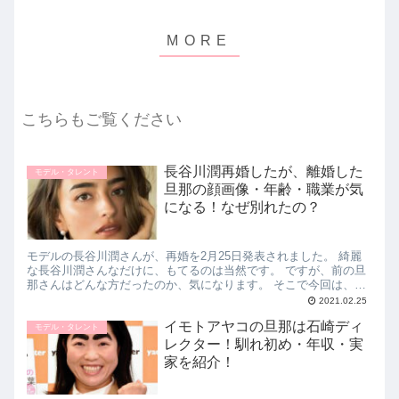
こちらもご覧ください
長谷川潤再婚したが、離婚した
モデル・タレント
旦那の顔画像・年齢・職業が気
になる！なぜ別れたの？
モデルの長谷川潤さんが、再婚を2月25日発表されました。 綺麗
な長谷川潤さんなだけに、もてるのは当然です。 ですが、前の旦
那さんはどんな方だったのか、気になります。 そこで今回は、長
谷川潤の離婚した旦那の顔画像・年齢・職業は？なぜ別れた
2021.02.25
の？...
イモトアヤコの旦那は石崎ディ
モデル・タレント
レクター！馴れ初め・年収・実
家を紹介！