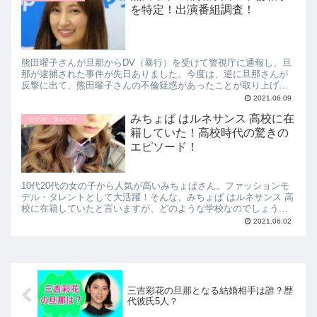
を特定！出演番組調査！
熊田曜子さんが旦那からDV（暴行）を受けて警視庁に通報し、旦
那が逮捕された事件が先日ありました。今度は、逆に旦那さんが
反撃に出て、熊田曜子さんの不倫疑惑があったことが取り上げら
れました。そこで今回は、熊田曜子の離婚原因の不倫相手を特
2021.06.09
定！出演番組を調査しまいたので紹介します。
みちょぱ はルネサンス 高校に在
モデル・タレント
籍していた！高校時代の驚きの
エピソード！
10代20代の女の子から人気が高いみちょぱさん。ファッションモ
デル・タレントとして大活躍！そんな、みちょぱ はルネサンス 高
校に在籍していたと言いますが、どのような学校なのでしょう
か？また、高校時代の驚きのエピソードをお伝えします。
2021.06.02
三吉彩花の旦那となる結婚相手は誰？歴
代彼氏5人？