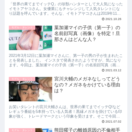
「世界の果てまでイッテQ」の珍獣ハンターとして大人気になった
イモトアヤコさん。女優業にもチャレンジして人気タレントにな
り話題を呼んでいます。そんな、イモトアヤコさんは2019年11月
24日（当時33歳）に結婚しています。お相手、番組内のスタッフ
2021.10.26
で8歳年上の石崎史郎ディレクターです。今回は、イモトアヤコの
葉加瀬マイの子供（第一子）の
旦那は石崎ディレクター！馴れ初め・年収・実家を紹介！につい
モデル・タレント
てお伝えします。
名前顔写真（画像）を特定！旦
那さんはどんな人？
2021年3月12日に葉加瀬マイさんに、第一子の男の子が生まれたこ
とを発表しました。 インスタで発表されたようですが、気になり
ます。今回は、葉加瀬マイの子供（第一子）の名前顔写真（画
像）を特定！旦那さんはどんな人？について紹介します。
2021.03.12
宮川大輔のメガネなしってどう
モデル・タレント
なの？メガネをかけている理由
は？
お笑いタレントの宮川大輔さんは、世界の果てまでイッテQ!など
レギュラ番組を5本持っている人気者！黒縁メガネを掛けている印
象が強く、トレードマークという印象を受けます。そこで今回
は、宮川大輔のメガネなしってどうなの？メガネをかけている理
2021.07.02
由は？について紹介していきます。
熊田曜子の離婚原因の不倫相手
モデル・タレント